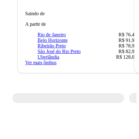
Saindo de
A partir de
Rio de Janeiro
R$ 76,42
Belo Horizonte
R$ 91,90
Ribeirão Preto
R$ 78,90
São José do Rio Preto
R$ 82,90
Uberlândia
R$ 128,05
Ver mais ônibus