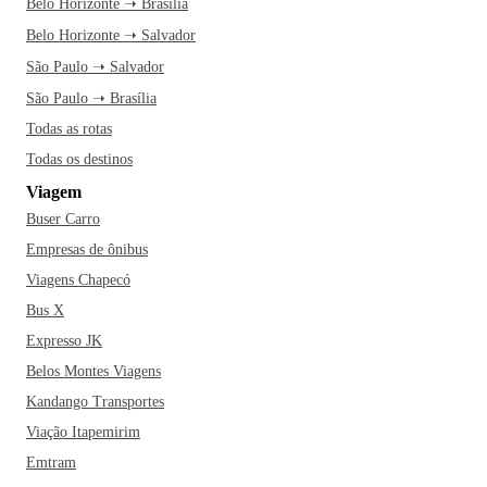
Belo Horizonte ➝ Brasília
Belo Horizonte ➝ Salvador
São Paulo ➝ Salvador
São Paulo ➝ Brasília
Todas as rotas
Todas os destinos
Viagem
Buser Carro
Empresas de ônibus
Viagens Chapecó
Bus X
Expresso JK
Belos Montes Viagens
Kandango Transportes
Viação Itapemirim
Emtram