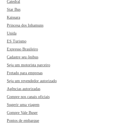
Catedral
Star Bus
Kaissara
Princesa dos Inhamuns
Unida
ES Turismo
Expresso Brasileiro
Cadastre seu ônibus
Seja um motorista parceiro
Fretado para empresas
Seja um revendedor autorizado
Agências autorizadas
Compre nos canais oficiais
Sugerir uma viagem
Compre Vale Buser
Pontos de embarque