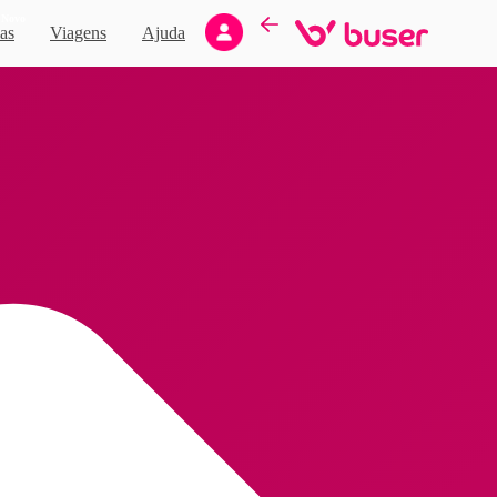
Novo
as
Viagens
Ajuda