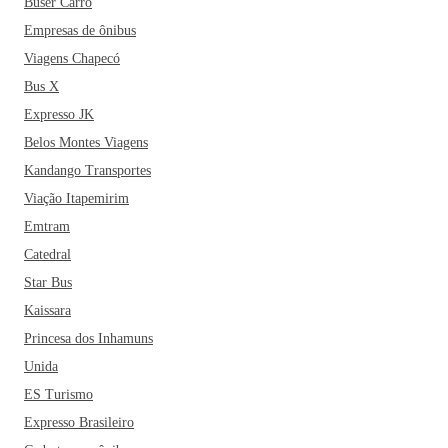
Buser Carro
Empresas de ônibus
Viagens Chapecó
Bus X
Expresso JK
Belos Montes Viagens
Kandango Transportes
Viação Itapemirim
Emtram
Catedral
Star Bus
Kaissara
Princesa dos Inhamuns
Unida
ES Turismo
Expresso Brasileiro