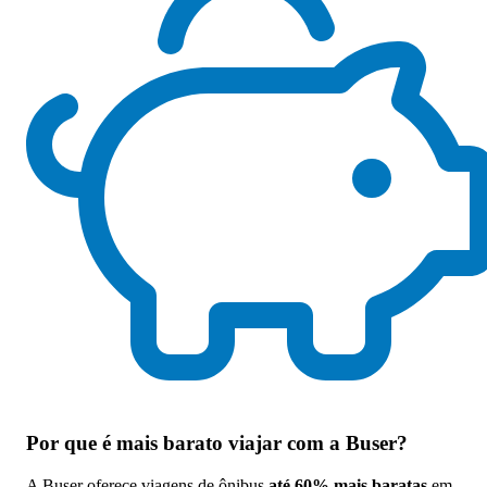
Por que
é mais barato viajar com a Buser
?
A Buser oferece viagens de ônibus
até 60% mais baratas
em