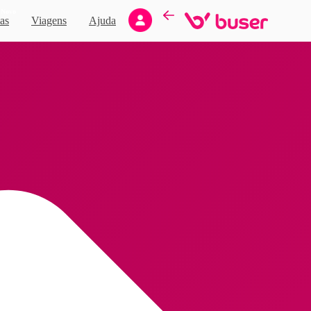
Novo
as
Viagens
Ajuda