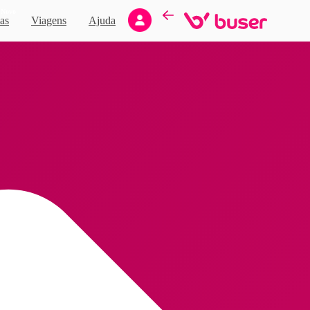
Novo
as
Viagens
Ajuda