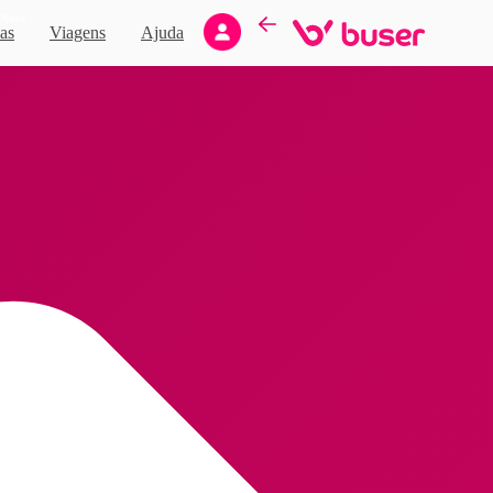
Novo
as
Viagens
Ajuda