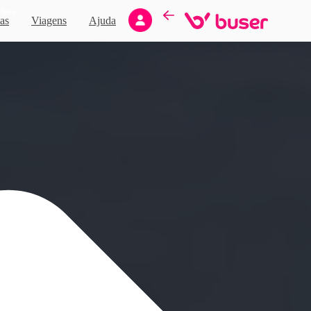
Novo
as
Viagens
Ajuda