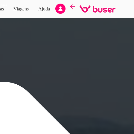
Novo
as
Viagens
Ajuda