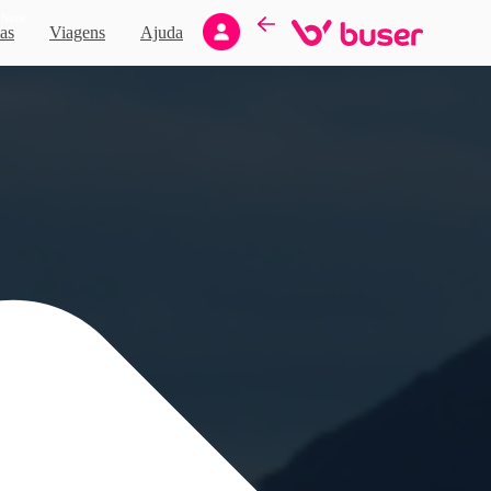
Novo
as
Viagens
Ajuda