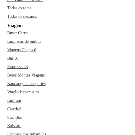
Todas as rotas
Todas os destinos
Viagem
Buser Carro
Empresas de ônibus
Viagens Chapecó
Bus X
Expresso JK
Belos Montes Viagens
Kandango Transportes
Viação Itapemirim
Emtram
Catedral
Star Bus
Kaissara
Princesa dos Inhamuns