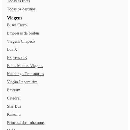
Todas as rotas
Todas os destinos
Viagem
Buser Carro
Empresas de ônibus
Viagens Chapecó
Bus X
Expresso JK
Belos Montes Viagens
Kandango Transportes
Viação Itapemirim
Emtram
Catedral
Star Bus
Kaissara
Princesa dos Inhamuns