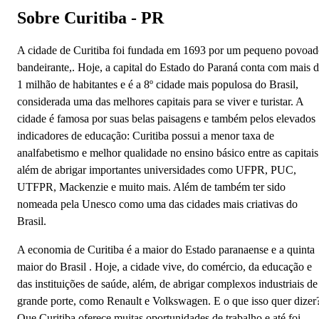
Sobre Curitiba - PR
A‌ ‌cidade‌ ‌de‌ ‌Curitiba‌ ‌foi‌ ‌fundada‌ ‌em‌ ‌1693‌ ‌por‌ ‌um‌ ‌pequeno‌ ‌povoad
‌bandeirante,. Hoje, a capital do Estado do Paraná ‌conta‌ ‌com‌ mais‌ ‌d
‌1‌ ‌milhão‌ ‌de‌ ‌habitantes‌ ‌e‌ ‌é‌ ‌a‌ ‌8º‌ ‌cidade‌ ‌mais‌ ‌populosa‌ ‌do‌ ‌Brasil,‌
‌considerada ‌uma‌ ‌das‌ ‌melhores‌ ‌capitais‌ ‌para‌ ‌se‌ ‌viver‌ ‌e turistar.‌ ‌A‌
cidade‌ ‌é‌ ‌famosa‌ ‌por‌ ‌suas‌ ‌belas‌ ‌paisagens‌ ‌e‌ ‌também‌ ‌pelos‌ ‌elevados‌
‌indicadores‌ ‌de‌ ‌educação:‌ ‌Curitiba‌ ‌possui‌ ‌a‌ ‌menor‌ ‌taxa‌ ‌de‌
‌analfabetismo‌ ‌e‌ ‌melhor‌ ‌qualidade‌ ‌no‌ ‌ensino básico‌ ‌entre‌ ‌as‌ ‌capitais
além de abrigar importantes universidades como UFPR, PUC,
UTFPR, Mackenzie e muito mais. Além‌ ‌de‌ ‌também‌ ‌ter‌ ‌sido‌
‌nomeada‌ ‌pela‌ ‌Unesco ‌como‌ ‌uma‌ ‌das‌ ‌cidades‌ ‌mais‌ ‌criativas do
Brasil.
‌A‌ ‌economia‌ ‌de‌ ‌Curitiba‌ ‌é‌ ‌a‌ ‌maior‌ ‌do‌ ‌Estado‌ ‌paranaense ‌e‌ ‌a‌ ‌quinta‌
‌maior‌ ‌do‌ ‌Brasil‌ . Hoje, a ‌cidade vive, do‌ ‌comércio,‌ ‌da‌ ‌educação‌ ‌e‌
‌das‌ ‌instituições‌ ‌de‌ ‌saúde,‌ ‌além,‌ de abrigar complexos‌ ‌industriais‌ ‌de‌
‌grande‌ ‌porte‌, ‌como‌ ‌Renault‌ ‌e‌ ‌Volkswagen.‌ ‌E‌ ‌o‌ ‌que‌ ‌isso‌ ‌quer‌ ‌dizer?
‌Que‌ ‌Curitiba‌ ‌oferece‌ ‌muitas‌ ‌oportunidades‌ ‌de‌ ‌trabalho‌ ‌e‌ ‌até‌ ‌foi‌