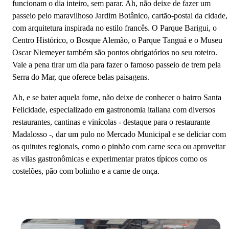
‌funciona‌m ‌o‌ ‌dia‌ ‌inteiro,‌ ‌sem‌ ‌parar.‌ ‌Ah,‌ ‌não‌ ‌deixe‌ de‌ ‌fazer‌ ‌um‌
‌passeio‌ ‌pelo‌ ‌maravilhoso‌ ‌Jardim‌ ‌Botânico,‌ cartão-postal da cidade,
com arquitetura ‌inspirada no estilo ‌francês.‌ ‌O‌ ‌Parque‌ ‌Barigui,‌ o
Centro Histórico, o Bosque Alemão, ‌o‌ ‌Parque‌ ‌Tanguá‌ ‌e‌ ‌o‌ ‌Museu‌
‌Oscar‌ ‌Niemeyer também‌ ‌são pontos obrigatórios ‌no‌ ‌seu‌ ‌roteiro.
Vale a pena tirar um dia para fazer o famoso passeio de trem pela
Serra do Mar, que oferece belas paisagens.
Ah, e se bater aquela fome, não deixe de conhecer o bairro Santa
Felicidade, especializado em gastronomia italiana com diversos
restaurantes, cantinas e vinícolas - destaque para o restaurante
Madalosso -, dar um pulo no Mercado Municipal e se deliciar com
os quitutes regionais, como o pinhão com carne seca ou aproveitar
as vilas gastronômicas e experimentar pratos típicos como os
costelões, pão com bolinho e a carne de onça.