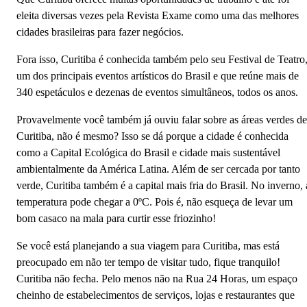
‌eleita‌ diversas vezes ‌pela‌ Revista ‌Exame‌ ‌como‌ ‌uma‌ ‌das‌ ‌melhores‌
‌cidades‌ ‌brasileiras‌ ‌para‌ ‌fazer‌ ‌negócios.‌ ‌
‌Fora‌ ‌isso,‌ ‌Curitiba‌ ‌é‌ ‌conhecida‌ ‌também‌ ‌pelo‌ ‌seu‌ ‌Festival‌ ‌de‌ ‌Teatro,
‌um‌ ‌dos‌ ‌principais‌ ‌eventos‌ ‌artísticos‌ ‌do‌ ‌Brasil‌ ‌e‌ ‌que‌ ‌reúne mais‌ ‌de‌
‌340‌ ‌espetáculos‌ ‌e‌ ‌dezenas‌ ‌de‌ ‌eventos‌ ‌simultâneos, todos os anos.
‌Provavelmente‌ ‌você‌ também ‌já‌ ‌ouviu‌ falar ‌sobre‌ ‌as‌ ‌áreas‌ ‌verdes‌ ‌de‌
‌Curitiba,‌ ‌não‌ ‌é‌ ‌mesmo?‌ ‌Isso‌ ‌se‌ ‌dá‌ ‌porque‌ ‌a‌ ‌cidade‌ ‌é‌ ‌conhecida‌
‌como‌ ‌a‌ ‌Capital‌ ‌Ecológica‌ ‌do‌ ‌Brasil‌ ‌e‌ ‌cidade‌ ‌mais‌ ‌sustentável
ambientalmente‌ ‌da‌ ‌América‌ ‌Latina‌. Além de ser ‌cercada‌ ‌por‌ ‌tanto‌
‌verde,‌ ‌Curitiba‌ também‌ é ‌a‌ ‌capital‌ ‌mais‌ ‌fria‌ ‌do‌ ‌Brasil.‌ ‌No‌ ‌inverno,‌ ‌
‌temperatura‌ ‌pode‌ ‌chegar‌ ‌a‌ ‌0ºC.‌ ‌Pois‌ ‌é,‌ ‌não esqueça de levar um
bom casaco na mala para curtir esse friozinho!
‌Se ‌você‌ ‌está‌ ‌planejando‌ ‌a‌ ‌sua‌ ‌viagem‌ ‌para‌ ‌Curitiba,‌ ‌mas‌ ‌está‌
‌preocupado‌ ‌em‌ ‌não‌ ‌ter‌ ‌tempo‌ ‌de‌ ‌visitar‌ ‌tudo,‌ ‌fique‌ ‌tranquilo!‌
‌Curitiba‌ ‌não‌ ‌fecha.‌ ‌Pelo menos não na‌ ‌Rua‌ ‌24‌ ‌Horas,‌ ‌um‌ ‌espaço‌
‌cheinho‌ ‌de‌ ‌estabelecimentos‌ ‌de‌ ‌serviços,‌ ‌lojas‌ ‌e‌ ‌restaurantes‌ ‌que‌