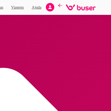
Novo
as
Viagens
Ajuda