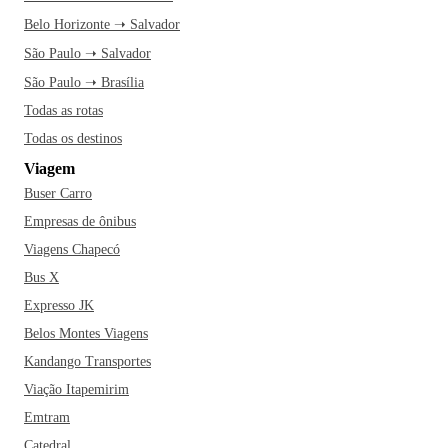
Belo Horizonte ➝ Salvador
São Paulo ➝ Salvador
São Paulo ➝ Brasília
Todas as rotas
Todas os destinos
Viagem
Buser Carro
Empresas de ônibus
Viagens Chapecó
Bus X
Expresso JK
Belos Montes Viagens
Kandango Transportes
Viação Itapemirim
Emtram
Catedral