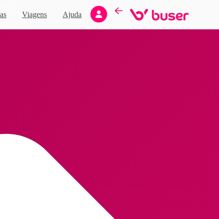
Novo
as
Viagens
Ajuda