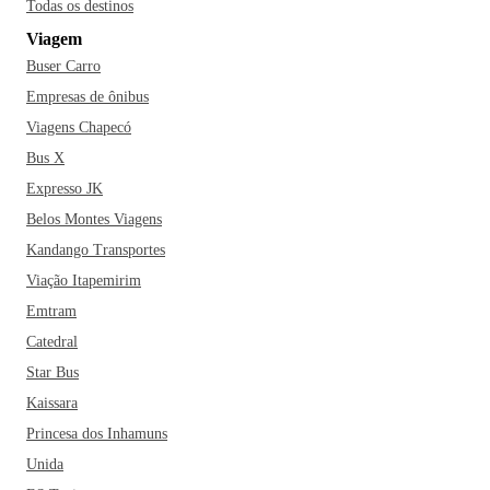
Todas os destinos
Viagem
Buser Carro
Empresas de ônibus
Viagens Chapecó
Bus X
Expresso JK
Belos Montes Viagens
Kandango Transportes
Viação Itapemirim
Emtram
Catedral
Star Bus
Kaissara
Princesa dos Inhamuns
Unida