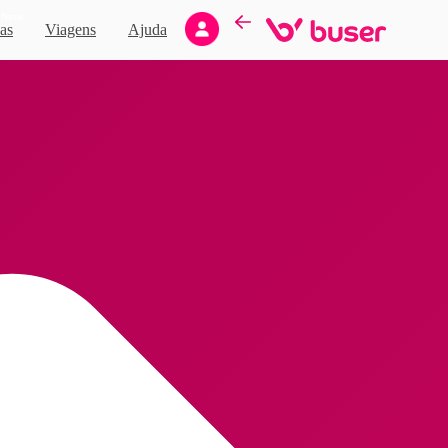
Novo
as
Viagens
Ajuda