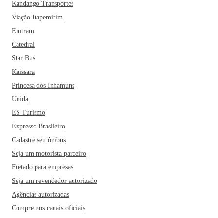
Kandango Transportes
Viação Itapemirim
Emtram
Catedral
Star Bus
Kaissara
Princesa dos Inhamuns
Unida
ES Turismo
Expresso Brasileiro
Cadastre seu ônibus
Seja um motorista parceiro
Fretado para empresas
Seja um revendedor autorizado
Agências autorizadas
Compre nos canais oficiais