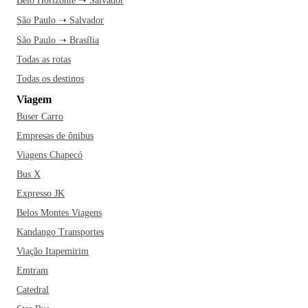
Belo Horizonte ➝ Salvador
São Paulo ➝ Salvador
São Paulo ➝ Brasília
Todas as rotas
Todas os destinos
Viagem
Buser Carro
Empresas de ônibus
Viagens Chapecó
Bus X
Expresso JK
Belos Montes Viagens
Kandango Transportes
Viação Itapemirim
Emtram
Catedral