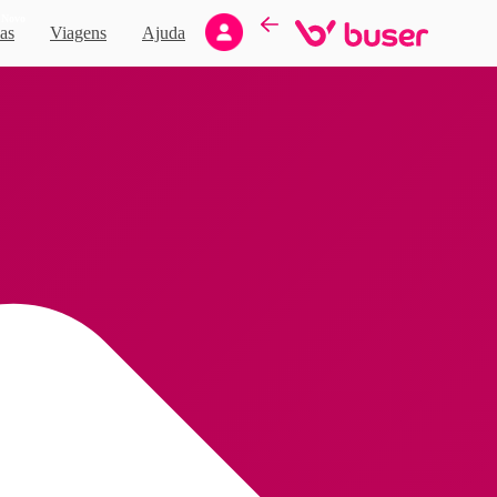
Novo
as
Viagens
Ajuda