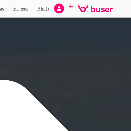
Novo
as
Viagens
Ajuda