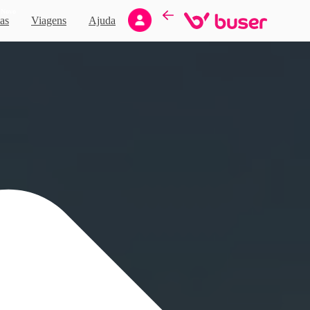
Novo
as
Viagens
Ajuda