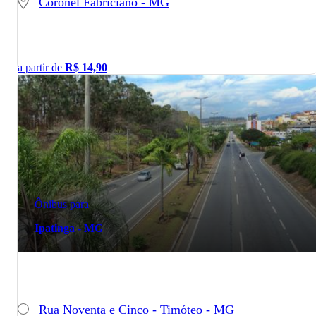
Coronel Fabriciano - MG
a partir de
R$
14,90
Ônibus para
Ipatinga - MG
Rua Noventa e Cinco - Timóteo - MG