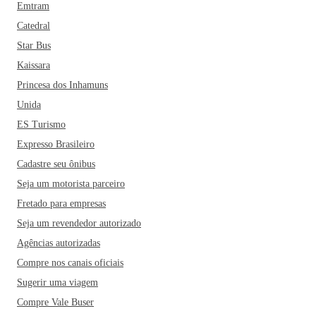
Emtram
Catedral
Star Bus
Kaissara
Princesa dos Inhamuns
Unida
ES Turismo
Expresso Brasileiro
Cadastre seu ônibus
Seja um motorista parceiro
Fretado para empresas
Seja um revendedor autorizado
Agências autorizadas
Compre nos canais oficiais
Sugerir uma viagem
Compre Vale Buser