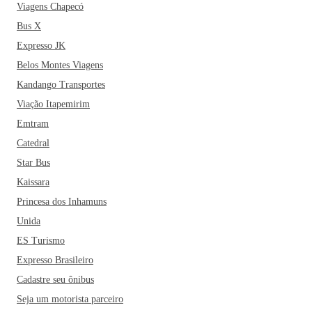
Viagens Chapecó
Bus X
Expresso JK
Belos Montes Viagens
Kandango Transportes
Viação Itapemirim
Emtram
Catedral
Star Bus
Kaissara
Princesa dos Inhamuns
Unida
ES Turismo
Expresso Brasileiro
Cadastre seu ônibus
Seja um motorista parceiro