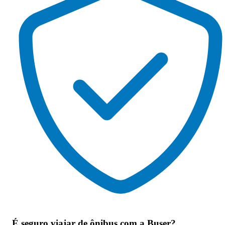
É seguro viajar de ônibus
com a Buser?