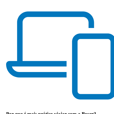
Por que
é mais prático viajar com a Buser
?