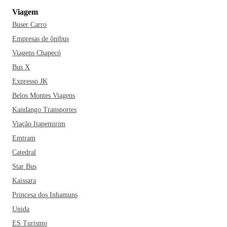
Viagem
Buser Carro
Empresas de ônibus
Viagens Chapecó
Bus X
Expresso JK
Belos Montes Viagens
Kandango Transportes
Viação Itapemirim
Emtram
Catedral
Star Bus
Kaissara
Princesa dos Inhamuns
Unida
ES Turismo