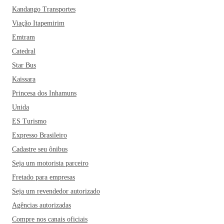
Kandango Transportes
Viação Itapemirim
Emtram
Catedral
Star Bus
Kaissara
Princesa dos Inhamuns
Unida
ES Turismo
Expresso Brasileiro
Cadastre seu ônibus
Seja um motorista parceiro
Fretado para empresas
Seja um revendedor autorizado
Agências autorizadas
Compre nos canais oficiais