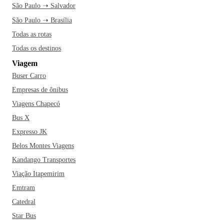
São Paulo ➝ Salvador
São Paulo ➝ Brasília
Todas as rotas
Todas os destinos
Viagem
Buser Carro
Empresas de ônibus
Viagens Chapecó
Bus X
Expresso JK
Belos Montes Viagens
Kandango Transportes
Viação Itapemirim
Emtram
Catedral
Star Bus