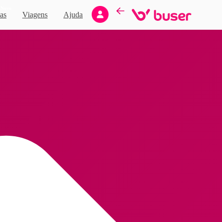
Novo
as
Viagens
Ajuda