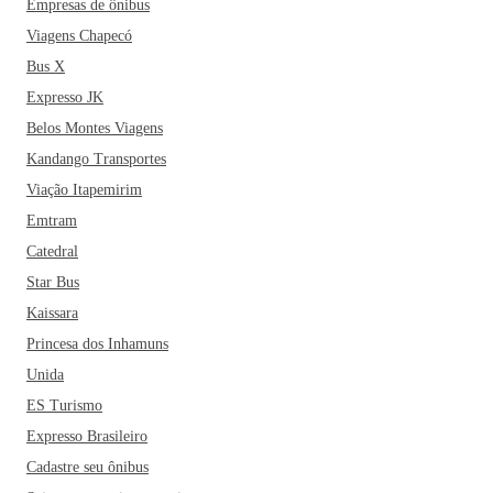
Empresas de ônibus
Viagens Chapecó
Bus X
Expresso JK
Belos Montes Viagens
Kandango Transportes
Viação Itapemirim
Emtram
Catedral
Star Bus
Kaissara
Princesa dos Inhamuns
Unida
ES Turismo
Expresso Brasileiro
Cadastre seu ônibus