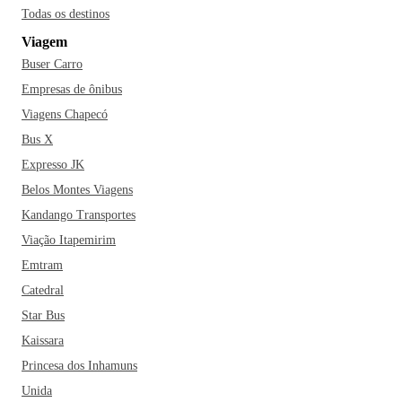
Todas os destinos
Viagem
Buser Carro
Empresas de ônibus
Viagens Chapecó
Bus X
Expresso JK
Belos Montes Viagens
Kandango Transportes
Viação Itapemirim
Emtram
Catedral
Star Bus
Kaissara
Princesa dos Inhamuns
Unida