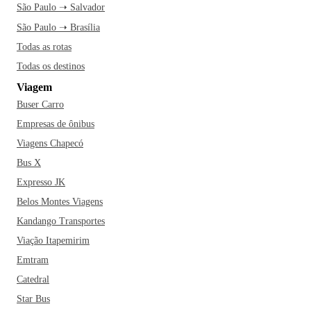
São Paulo ➝ Salvador
São Paulo ➝ Brasília
Todas as rotas
Todas os destinos
Viagem
Buser Carro
Empresas de ônibus
Viagens Chapecó
Bus X
Expresso JK
Belos Montes Viagens
Kandango Transportes
Viação Itapemirim
Emtram
Catedral
Star Bus