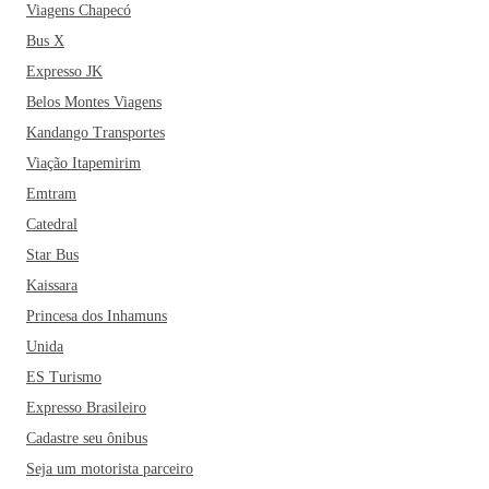
Viagens Chapecó
Bus X
Expresso JK
Belos Montes Viagens
Kandango Transportes
Viação Itapemirim
Emtram
Catedral
Star Bus
Kaissara
Princesa dos Inhamuns
Unida
ES Turismo
Expresso Brasileiro
Cadastre seu ônibus
Seja um motorista parceiro