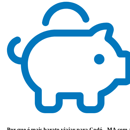
Por que
é mais barato viajar para Codó - MA com 