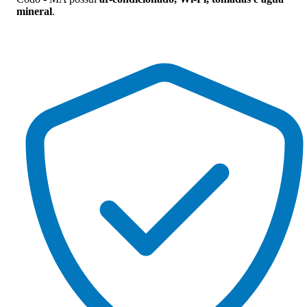
mineral
.