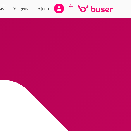
Novo
as
Viagens
Ajuda