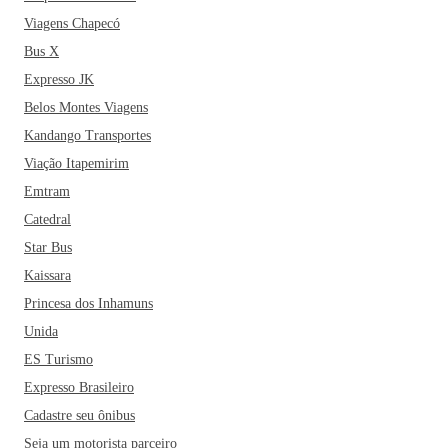
Viagens Chapecó
Bus X
Expresso JK
Belos Montes Viagens
Kandango Transportes
Viação Itapemirim
Emtram
Catedral
Star Bus
Kaissara
Princesa dos Inhamuns
Unida
ES Turismo
Expresso Brasileiro
Cadastre seu ônibus
Seja um motorista parceiro