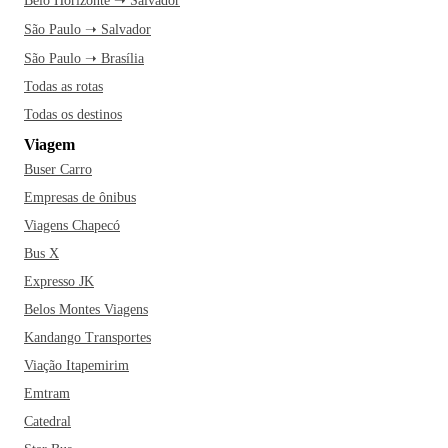
Belo Horizonte ➝ Salvador
São Paulo ➝ Salvador
São Paulo ➝ Brasília
Todas as rotas
Todas os destinos
Viagem
Buser Carro
Empresas de ônibus
Viagens Chapecó
Bus X
Expresso JK
Belos Montes Viagens
Kandango Transportes
Viação Itapemirim
Emtram
Catedral