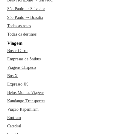
Belo Horizonte ➝ Salvador
São Paulo ➝ Salvador
São Paulo ➝ Brasília
Todas as rotas
Todas os destinos
Viagem
Buser Carro
Empresas de ônibus
Viagens Chapecó
Bus X
Expresso JK
Belos Montes Viagens
Kandango Transportes
Viação Itapemirim
Emtram
Catedral