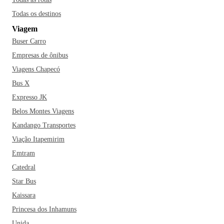
Todas os destinos
Viagem
Buser Carro
Empresas de ônibus
Viagens Chapecó
Bus X
Expresso JK
Belos Montes Viagens
Kandango Transportes
Viação Itapemirim
Emtram
Catedral
Star Bus
Kaissara
Princesa dos Inhamuns
Unida