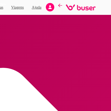
Novo
as
Viagens
Ajuda