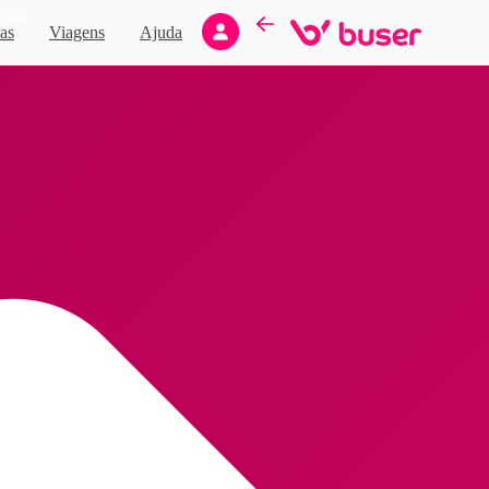
Novo
as
Viagens
Ajuda