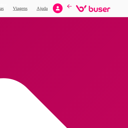
Novo
as
Viagens
Ajuda