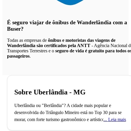
É seguro viajar de ônibus de Wanderlândia
com a
Buser?
Todas as empresas de
ônibus e motoristas das viagens de
Wanderlândia são certificados pela ANTT
- Agência Nacional d
Transportes Terrestres e o
seguro de vida é gratuito para todos o
passageiros
.
Sobre Uberlândia - MG
Uberlândia ou "Berlândia"? A cidade mais popular e
desenvolvida do Triângulo Mineiro está no Top 30 para se
morar, com forte turismo gastronômico e artístico.
O
Leia mais
Aeroporto Municipal de Uberlândia, o terceiro maior de