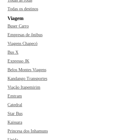
Todas as rotas
Se estiver no clima, faça um passeio até a Casa da Cultura e
Todas os destinos
aprenda um pouco mais sobre a história rica de Uberlândia.
Viagem
Tá esperando o quê? Corre para Uberlândia!
Buser Carro
Empresas de ônibus
Viagens Chapecó
Bus X
Expresso JK
Belos Montes Viagens
Kandango Transportes
Viação Itapemirim
Emtram
Catedral
Star Bus
Kaissara
Princesa dos Inhamuns
Unida