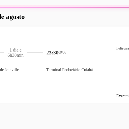
de agosto
Poltrona
1 dia e
23:30
09/08
6h30min
de Joinville
Terminal Rodoviário Cuiabá
Executi