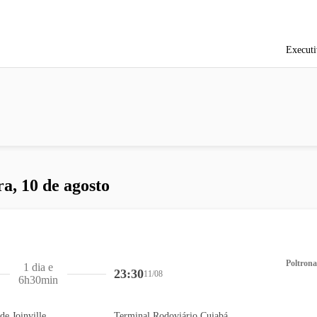
Executi
ra, 10 de agosto
Poltrona
1 dia e
23:30
11/08
6h30min
de Joinville
Terminal Rodoviário Cuiabá