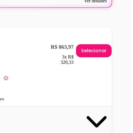
Ver detalhes
R$ 863,97
Selecionar
3x R$
320,33
vo