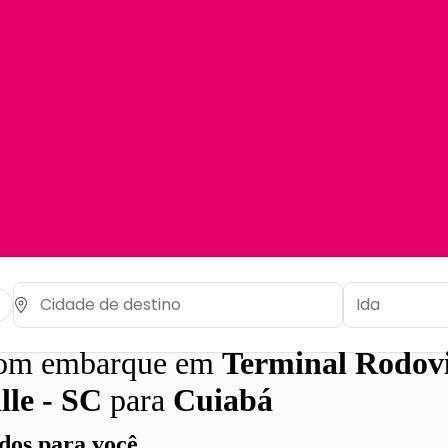
com embarque em
Terminal Rodovi
lle - SC
para
Cuiabá
os para você