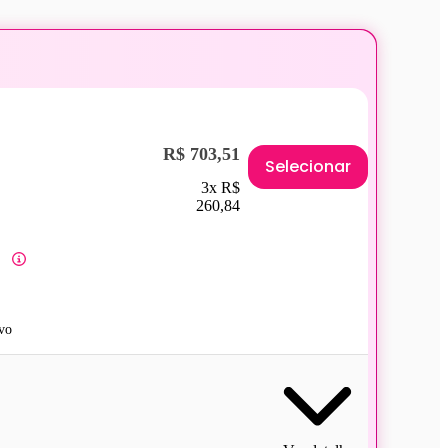
R$ 703,51
Selecionar
3x R$
260,84
vo