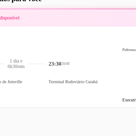
disponível
Poltrona
1 dia e
23:30
20/08
6h30min
 de Joinville
Terminal Rodoviário Cuiabá
Executi