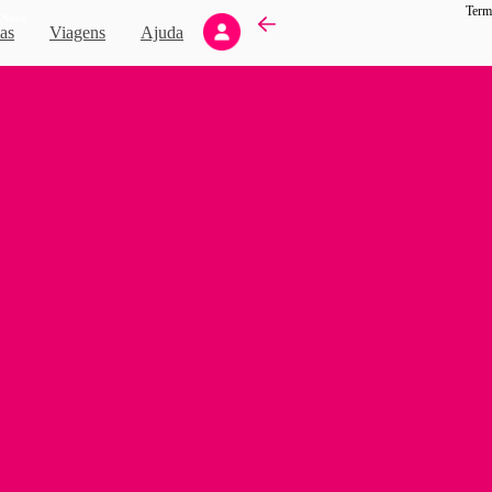
Term
Novo
as
Viagens
Ajuda