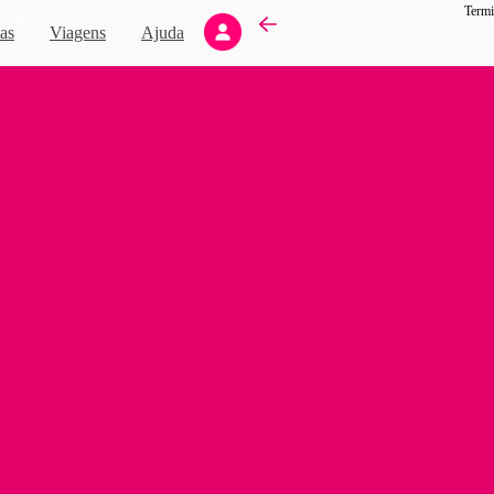
Termi
Novo
as
Viagens
Ajuda