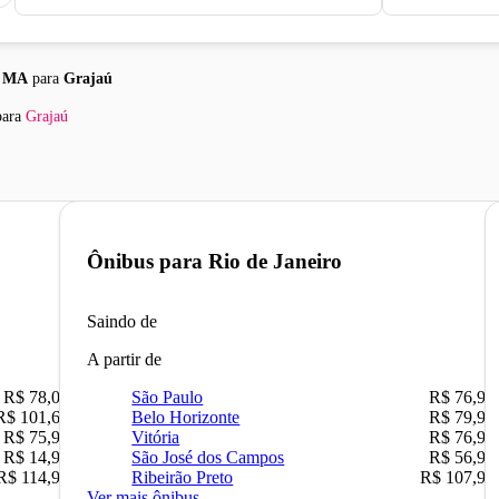
- MA
para
Grajaú
ara
Grajaú
Ônibus para
Rio de Janeiro
Saindo de
A partir de
R$ 78,02
São Paulo
R$ 76,90
R$ 101,67
Belo Horizonte
R$ 79,90
R$ 75,90
Vitória
R$ 76,90
R$ 14,90
São José dos Campos
R$ 56,90
R$ 114,90
Ribeirão Preto
R$ 107,90
Ver mais ônibus