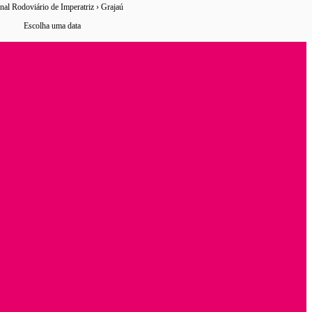
nal Rodoviário de Imperatriz › Grajaú
0 horários
de ônibus encontrados
Escolha uma data