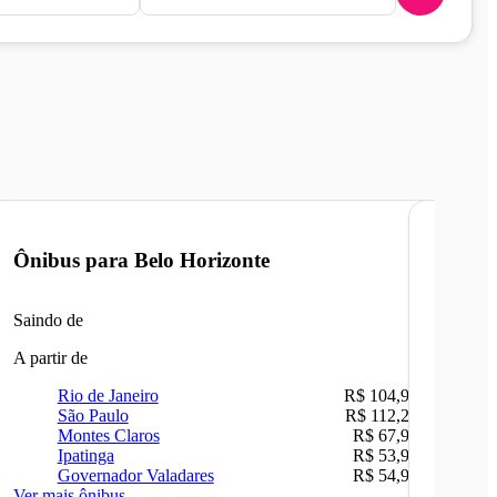
Ônibus para
Belo Horizonte
Ônibu
Saindo de
Saindo 
A partir de
A partir 
Rio de Janeiro
R$ 104,90
Ri
São Paulo
R$ 112,26
Be
Montes Claros
R$ 67,90
Sã
Ipatinga
R$ 53,90
Ip
Governador Valadares
R$ 54,90
Ca
Ver mais ônibus
Ver mais