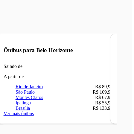
Ônibus para
Belo Horizonte
Ônibu
Saindo de
Saindo 
A partir de
A partir 
Rio de Janeiro
R$ 89,90
Ri
São Paulo
R$ 109,90
Be
Montes Claros
R$ 67,90
Sã
Ipatinga
R$ 55,90
Ip
Brasília
R$ 133,90
Ca
Ver mais ônibus
Ver mais