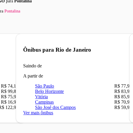
 GO
para
Pontalina
ra
Pontalina
Ônibus para
Rio de Janeiro
Saindo de
A partir de
R$ 74,16
São Paulo
R$ 77,99
R$ 99,89
Belo Horizonte
R$ 83,90
R$ 75,90
Vitória
R$ 85,90
R$ 16,90
Campinas
R$ 70,90
R$ 122,90
São José dos Campos
R$ 59,90
Ver mais ônibus