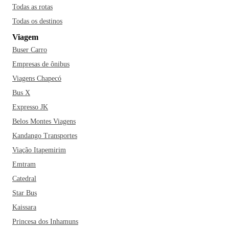
Assis. Quem viaja para a cidade também não pode deixar de
Todas as rotas
conhecer as delícias do restaurante Gamboa e aproveitar as
Todas os destinos
inúmeras opções econômicas e confortáveis de estadia.
Se
Viagem
você está planejando adquirir uma passagem para conhecer
Buser Carro
Penápolis, não deixe de visitar o Museu do Sol, o Penápolis
Garden Shopping e o Museu Municipal do Folclore. Dentre
Empresas de ônibus
os restaurantes mais famosos da cidade estão ainda a
Viagens Chapecó
Pizzaria Mezzaluna, o Ichiban Pizzeria e o Villa Nova! E aí,
Bus X
bora comprar uma passagem de ônibus para Penápolis?
Expresso JK
Belos Montes Viagens
Kandango Transportes
Viação Itapemirim
Emtram
Catedral
Star Bus
Kaissara
Princesa dos Inhamuns