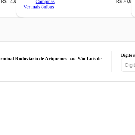
R$ 14,90
Campinas
R$ 70,90
Ver mais ônibus
Digite 
rminal Rodoviário de Ariquemes
para
São Luís de