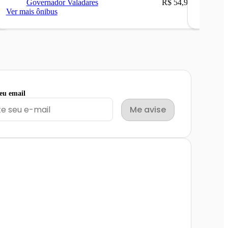
Governador Valadares
R$ 54,90
Ca
Ver mais ônibus
Ver mais
seu email
Me avise