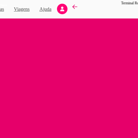
Novo
as
Viagens
Ajuda