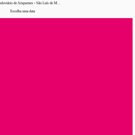
Terminal Rodoviário de Ariquemes › São Luís de Montes Belos
0 horários
de ônibus encontrados
Escolha uma data