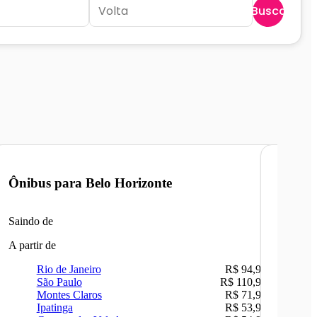
Buscar
Ônibus para
Belo Horizonte
Ônibu
Saindo de
Saindo 
A partir de
A partir 
Rio de Janeiro
R$ 94,90
Ri
São Paulo
R$ 110,90
Be
Montes Claros
R$ 71,90
Sã
Ipatinga
R$ 53,90
Ip