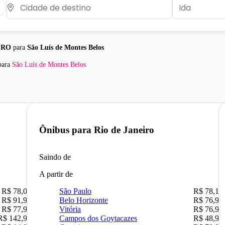
- RO
para
São Luís de Montes Belos
ara
São Luís de Montes Belos
Ônibus para
Rio de Janeiro
Saindo de
A partir de
R$ 78,02
São Paulo
R$ 78,16
R$ 91,90
Belo Horizonte
R$ 76,90
R$ 77,90
Vitória
R$ 76,90
R$ 142,90
Campos dos Goytacazes
R$ 48,90