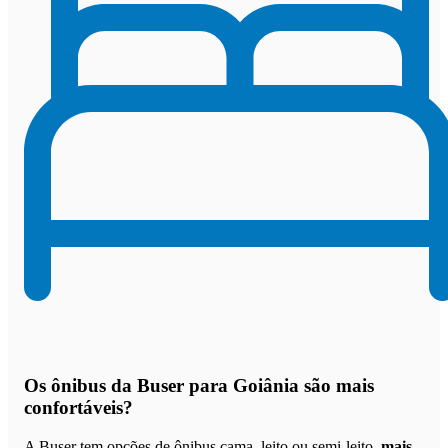
Os
ônibus da Buser para Goiânia são mais
confortáveis
?
A Buser tem opções de ônibus cama, leito ou semi-leito,
mais