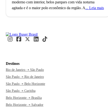
moderno com interior, belos parques com vida noturna
agitada e é o maior polo econômico da região.
A cidade de
Leia mais
Goiânia, capital do estado de Goiás, conta com mais de 1
milhão de habitantes e é a segunda cidade mais populosa do
Centro-Oeste brasileiro, superada apenas por Brasília. O
município foi planejado e construído para ser a capital
política de Goiás, na era do governo Vargas e atualmente é
considerado um polo econômico importante para a região. A
economia de Goiânia é fortemente influenciada pela
indústria, agricultura, medicina e moda.
Goiânia é uma
cidade moderna com ares de interior. Lá é possível
Destinos
aproveitar todas as comodidades de uma capital sem deixar
Rio de Janeiro ➝ São Paulo
de desfrutar o acolhimento do povo e os pratos à moda
São Paulo ➝ Rio de Janeiro
caipira. A capital é uma das cidades mais arborizadas do
Brasil, com lindas praças e parques. Se você é do time da
São Paulo ➝ Belo Horizonte
badalação, vale a pena experimentar os bares e casas
São Paulo ➝ Curitiba
noturnas da cidade, embaladas pela música sertaneja. Sobre
Belo Horizonte ➝ Brasília
hospedagem, não se preocupe: a estrutura hoteleira de
Belo Horizonte ➝ Salvador
Goiânia oferece opções muito boas e com preços em